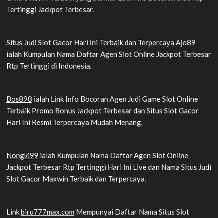
Tertinggi Jackpot Terbesar.
Situs Judi
Slot Gacor Hari Ini
Terbaik dan Terpercaya Ajo89
ialah Kumpulan Nama Daftar Agen Slot Online Jackpot Terbesar
Rtp Tertinggi di Indonesia.
Bos898
ialah Link Info Bocoran Agen Judi Game Slot Online
Terbaik Promo Bonus Jackpot Terbesar dan Situs Slot Gacor
Hari Ini Resmi Terpercaya Mudah Menang.
Nongki99
ialah Kumpulan Nama Daftar Agen Slot Online
Jackpot Terbesar Rtp Tertinggi Hari Ini Live dan Nama Situs Judi
Slot Gacor Maxwin Terbaik dan Terpercaya.
Link
biru777max.com
Mempunyai Daftar Nama Situs Slot