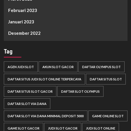
Februari 2023
Januari 2023
Desember 2022
Tag
AGEN JUDI SLOT
AKUN SLOT GACOR
DAFTAR OLYMPUS SLOT
DAFTAR SITUS JUDI SLOT ONLINE TERPERCAYA
DAFTAR SITUS SLOT
DAFTAR SITUS SLOT GACOR
DAFTAR SLOT OLYMPUS
DAFTAR SLOT VIA DANA
DAFTAR SLOT VIA DANA MINIMAL DEPOSIT 5000
GAME ONLINE SLOT
GAME SLOT GACOR
JUDI SLOT GACOR
JUDI SLOT ONLINE