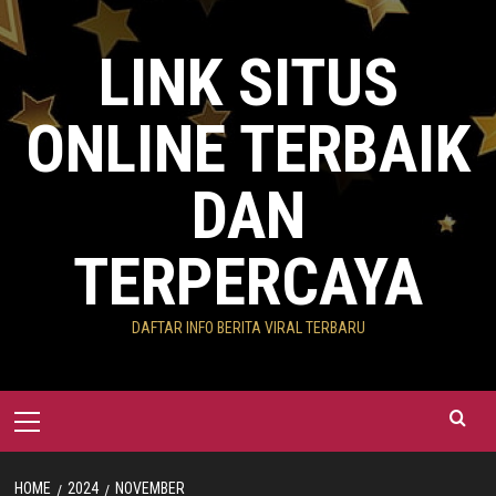
Skip
to
LINK SITUS
content
ONLINE TERBAIK
DAN
TERPERCAYA
DAFTAR INFO BERITA VIRAL TERBARU
Primary
Menu
HOME
2024
NOVEMBER