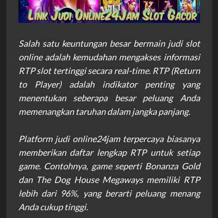
Salah satu keuntungan besar bermain judi slot
online adalah kemudahan mengakses informasi
RTP slot tertinggi secara real-time. RTP (Return
to Player) adalah indikator penting yang
menentukan seberapa besar peluang Anda
memenangkan taruhan dalam jangka panjang.
Platform judi online24jam terpercaya biasanya
memberikan daftar lengkap RTP untuk setiap
game. Contohnya, game seperti Bonanza Gold
dan The Dog House Megaways memiliki RTP
lebih dari 96%, yang berarti peluang menang
Anda cukup tinggi.