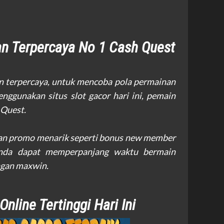
an Terpercaya No 1 Cash Quest
n terpercaya, untuk mencoba pola permainan
gunakan situs slot gacor hari ini, pemain
 Quest.
an promo menarik seperti bonus new member
nda dapat memperpanjang waktu bermain
ngan maxwin.
nline Tertinggi Hari Ini