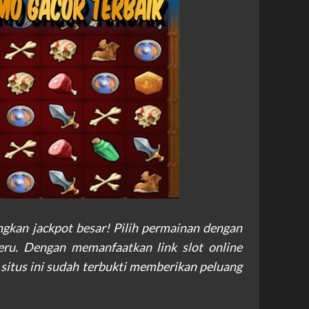
gkan jackpot besar! Pilih permainan dengan
ru. Dengan memanfaatkan link slot online
situs ini sudah terbukti memberikan peluang