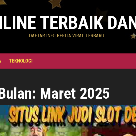
NLINE TERBAIK DA
DAFTAR INFO BERITA VIRAL TERBARU
A
TEKNOLOGI
Bulan:
Maret 2025