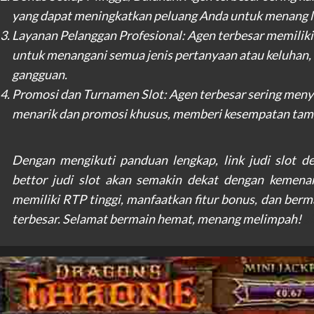
yang dapat meningkatkan peluang Anda untuk menang l
Layanan Pelanggan Profesional: Agen terbesar memiliki
untuk menangani semua jenis pertanyaan atau keluhan
gangguan.
Promosi dan Turnamen Slot: Agen terbesar sering meny
menarik dan promosi khusus, memberi kesempatan tam
Dengan mengikuti panduan lengkap, link judi slot d
bettor judi slot akan semakin dekat dengan kemen
memiliki RTP tinggi, manfaatkan fitur bonus, dan berma
terbesar. Selamat bermain hemat, menang melimpah!
sl