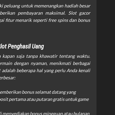
iki peluang untuk memenangkan hadiah besar
erikan pembayaran maksimal. Slot gacor
 fitur menarik seperti free spins dan bonus
ot Penghasil Uang
a kapan saja tanpa khawatir tentang waktu.
ermain dengan nyaman, menikmati berbagai
t adalah beberapa hal yang perlu Anda kenali
erbesar:
memberikan bonus selamat datang yang
osit pertama atau putaran gratis untuk game
li menyediakan bonus mingguan atau bulanan