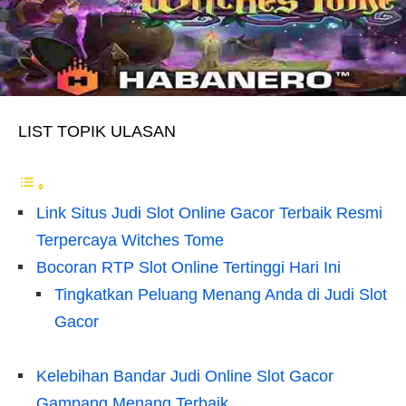
LIST TOPIK ULASAN
Link Situs Judi Slot Online Gacor Terbaik Resmi
Terpercaya Witches Tome
Bocoran RTP Slot Online Tertinggi Hari Ini
Tingkatkan Peluang Menang Anda di Judi Slot
Gacor
Kelebihan Bandar Judi Online Slot Gacor
Gampang Menang Terbaik