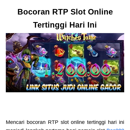
Bocoran RTP Slot Online
Tertinggi Hari Ini
Mencari bocoran RTP slot online tertinggi hari ini