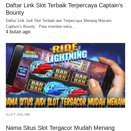
Daftar Link Slot Terbaik Terpercaya Captain’s
Bounty
Daftar Link Judi Slot Terbaik dan Terpercaya Menang Maxwin
Captain’s Bounty Para member setia…
4 bulan ago
SLOT ONLINE
Nama Situs Slot Tergacor Mudah Menang