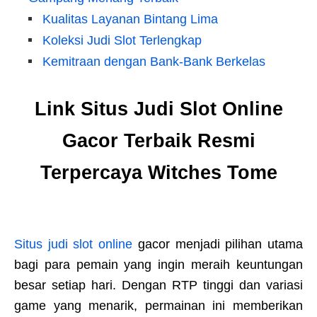
Kualitas Layanan Bintang Lima
Koleksi Judi Slot Terlengkap
Kemitraan dengan Bank-Bank Berkelas
Link Situs Judi Slot Online
Gacor Terbaik Resmi
Terpercaya Witches Tome
Situs judi slot online
gacor menjadi pilihan utama
bagi para pemain yang ingin meraih keuntungan
besar setiap hari. Dengan RTP tinggi dan variasi
game yang menarik, permainan ini memberikan