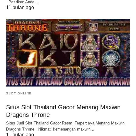
Pastikan Anda…
11 bulan ago
SLOT ONLINE
Situs Slot Thailand Gacor Menang Maxwin
Dragons Throne
Situs Judi Slot Thailand Gacor Resmi Terpercaya Menang Maxwin
Dragons Throne Nikmati kemenangan maxwin…
11 bulan ago