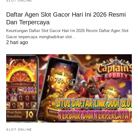
SLOT ONLINE
Daftar Agen Slot Gacor Hari Ini 2026 Resmi
Dan Terpercaya
Keuntungan Daftar Slot Gacor Hari Ini 2026 Resmi Daftar Agen Slot
Gacor terpercaya menghadirkan slot…
2 hari ago
SLOT ONLINE