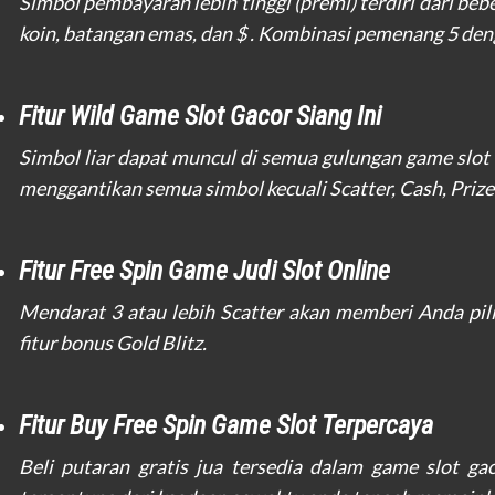
Simbol pembayaran lebih tinggi (premi) terdiri dari bebe
koin, batangan emas, dan $ . Kombinasi pemenang 5 de
Fitur Wild Game Slot Gacor Siang Ini
Simbol liar dapat muncul di semua gulungan game slot 
menggantikan semua simbol kecuali Scatter, Cash, Prize 
Fitur Free Spin Game Judi Slot Online
Mendarat 3 atau lebih Scatter akan memberi Anda pili
fitur bonus Gold Blitz.
Fitur Buy Free Spin Game Slot Terpercaya
Beli putaran gratis jua tersedia dalam game slot gaco