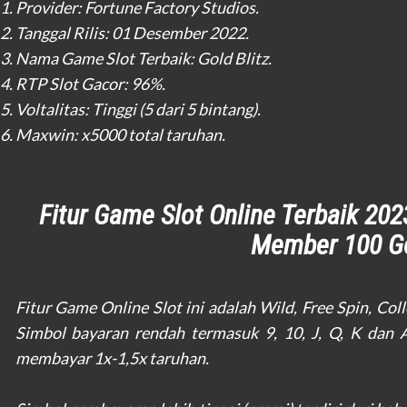
Provider: Fortune Factory Studios.
Tanggal Rilis: 01 Desember 2022.
Nama Game Slot Terbaik: Gold Blitz.
RTP Slot Gacor: 96%.
Voltalitas: Tinggi (5 dari 5 bintang).
Maxwin: x5000 total taruhan.
Fitur Game Slot Online Terbaik 2
Member 100 Go
Fitur Game Online Slot ini adalah Wild, Free Spin, Col
Simbol bayaran rendah termasuk 9, 10, J, Q, K dan A
membayar 1x-1,5x taruhan.