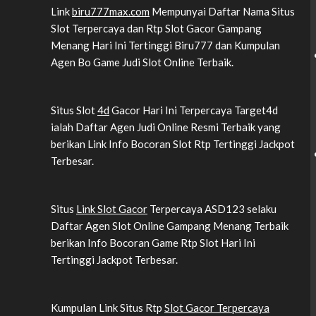
Link
biru777max.com
Mempunyai Daftar Nama Situs
Slot Terpercaya dan Rtp Slot Gacor Gampang
Menang Hari Ini Tertinggi Biru777 dan Kumpulan
Agen Bo Game Judi Slot Online Terbaik.
Situs Slot
4d
Gacor Hari Ini Terpercaya Target4d
ialah Daftar Agen Judi Online Resmi Terbaik yang
berikan Link Info Bocoran Slot Rtp Tertinggi Jackpot
Terbesar.
Situs
Link Slot Gacor
Terpercaya ASD123 selaku
Daftar Agen Slot Online Gampang Menang Terbaik
berikan Info Bocoran Game Rtp Slot Hari Ini
Tertinggi Jackpot Terbesar.
Kumpulan Link Situs Rtp
Slot Gacor Terpercaya