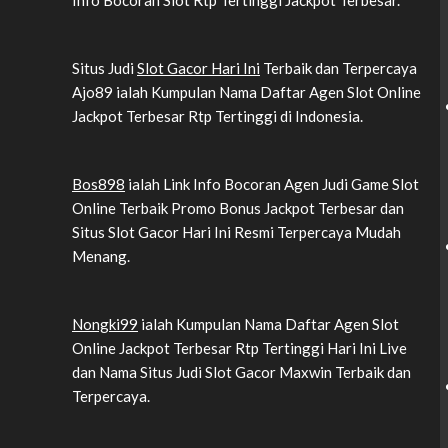
Situs Judi
Slot Gacor Hari Ini
Terbaik dan Terpercaya
Ajo89 ialah Kumpulan Nama Daftar Agen Slot Online
Jackpot Terbesar Rtp Tertinggi di Indonesia.
Bos898
ialah Link Info Bocoran Agen Judi Game Slot
Online Terbaik Promo Bonus Jackpot Terbesar dan
Situs Slot Gacor Hari Ini Resmi Terpercaya Mudah
Menang.
Nongki99
ialah Kumpulan Nama Daftar Agen Slot
Online Jackpot Terbesar Rtp Tertinggi Hari Ini Live
dan Nama Situs Judi Slot Gacor Maxwin Terbaik dan
Terpercaya.