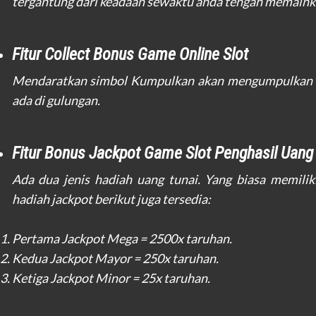
tergantung dari keadaan sewaktu anda tengah memaink
Fitur Collect Bonus Game Online Slot
Mendaratkan simbol Kumpulkan akan mengumpulkan s
ada di gulungan.
Fitur Bonus Jackpot Game Slot Penghasil Uang
Ada dua jenis hadiah uang tunai. Yang biasa memilik
hadiah jackpot berikut juga tersedia:
Pertama Jackpot Mega = 2500x taruhan.
Kedua Jackpot Mayor = 250x taruhan.
Ketiga Jackpot Minor = 25x taruhan.