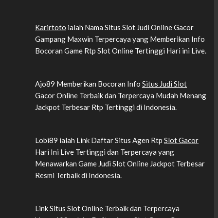
Karirtoto
ialah Nama Situs Slot Judi Online Gacor
Gampang Maxwin Terpercaya yang Memberikan Info
Bocoran Game Rtp Slot Online Tertinggi Hari ini Live.
Ajo89 Memberikan Bocoran Info
Situs Judi Slot
Gacor Online Terbaik dan Terpercaya Mudah Menang
Jackpot Terbesar Rtp Tertinggi di Indonesia.
Lobi89 ialah Link Daftar Situs Agen Rtp
Slot Gacor
Hari Ini Live Tertinggi dan Terpercaya yang
Menawarkan Game Judi Slot Online Jackpot Terbesar
Resmi Terbaik di Indonesia.
Link Situs Slot Online Terbaik dan Terpercaya