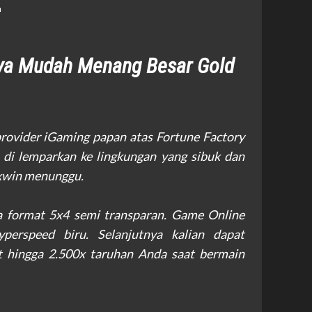
z
caya Mudah Menang Besar Gold
rovider iGaming papan atas Fortune Factory
n di lemparkan ke lingkungan yang sibuk dan
xwin menunggu.
 format 5x4 semi transparan. Game Online
perspeed biru. Selanjutnya kalian dapat
 hingga 2.500x taruhan Anda saat bermain