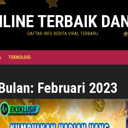
NLINE TERBAIK DA
DAFTAR INFO BERITA VIRAL TERBARU
A
TEKNOLOGI
Bulan:
Februari 2023