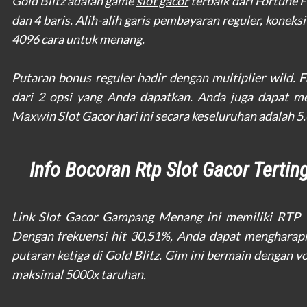
Gold Blitz adalah game
slot gacor
terbaik dari Fortune 
dan 4 baris. Alih-alih garis pembayaran reguler, konek
4096 cara untuk menang.
Putaran bonus reguler hadir dengan multiplier wild. Fa
dari 2 opsi yang Anda dapatkan. Anda juga dapat men
Maxwin Slot Gacor hari ini secara keseluruhan adalah 5
Info Bocoran Rtp Slot Gacor Tertin
Link Slot Gacor Gampang Menang ini memiliki RTP 
Dengan frekuensi hit 30,51%, Anda dapat mengharap
putaran ketiga di Gold Blitz. Gim ini bermain dengan 
maksimal 5000x taruhan.