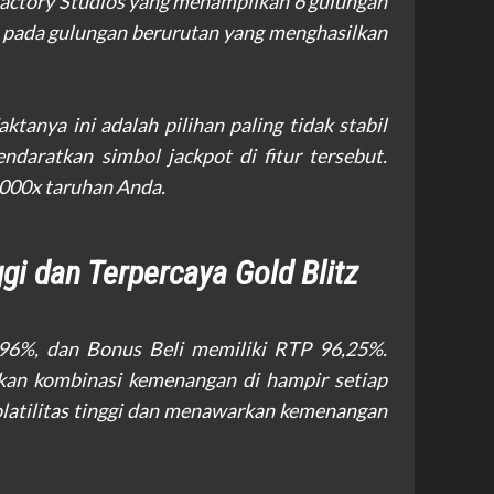
Factory Studios yang menampilkan 6 gulungan
si pada gulungan berurutan yang menghasilkan
ktanya ini adalah pilihan paling tidak stabil
daratkan simbol jackpot di fitur tersebut.
.000x taruhan Anda.
ggi dan Terpercaya Gold Blitz
96%, dan Bonus Beli memiliki RTP 96,25%.
kan kombinasi kemenangan di hampir setiap
volatilitas tinggi dan menawarkan kemenangan