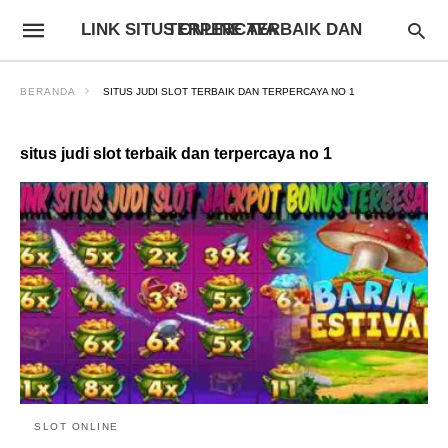
LINK SITUS ONLINE TERBAIK DAN TERPERCAYA
BERANDA
SITUS JUDI SLOT TERBAIK DAN TERPERCAYA NO 1
situs judi slot terbaik dan terpercaya no 1
SLOT ONLINE