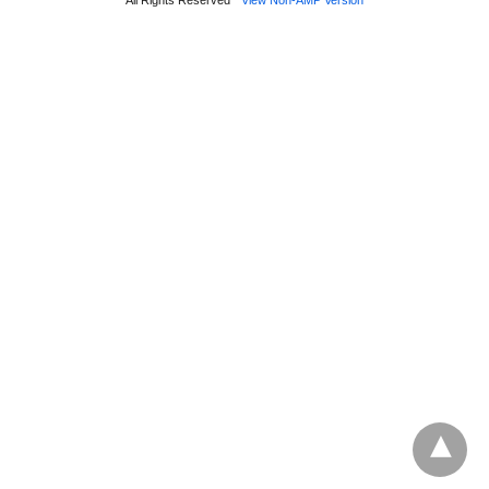
All Rights Reserved
View Non-AMP Version