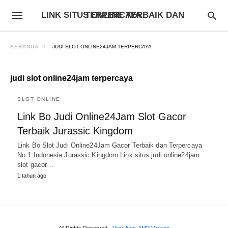
LINK SITUS ONLINE TERBAIK DAN TERPERCAYA
BERANDA
JUDI SLOT ONLINE24JAM TERPERCAYA
judi slot online24jam terpercaya
SLOT ONLINE
Link Bo Judi Online24Jam Slot Gacor
Terbaik Jurassic Kingdom
Link Bo Slot Judi Online24Jam Gacor Terbaik dan Terpercaya
No 1 Indonesia Jurassic Kingdom Link situs judi online24jam
slot gacor…
1 tahun ago