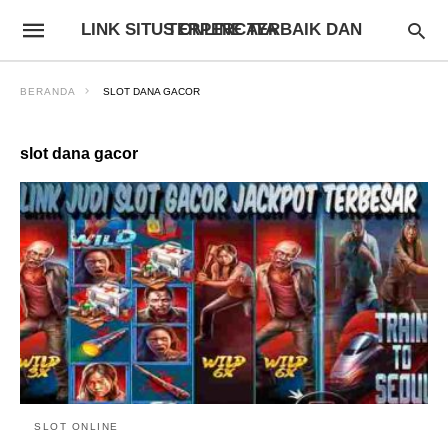
LINK SITUS ONLINE TERBAIK DAN TERPERCAYA
BERANDA
SLOT DANA GACOR
slot dana gacor
SLOT ONLINE