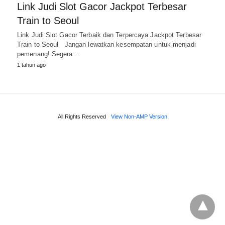
Link Judi Slot Gacor Jackpot Terbesar
Train to Seoul
Link Judi Slot Gacor Terbaik dan Terpercaya Jackpot Terbesar
Train to Seoul Jangan lewatkan kesempatan untuk menjadi
pemenang! Segera…
1 tahun ago
All Rights Reserved
View Non-AMP Version