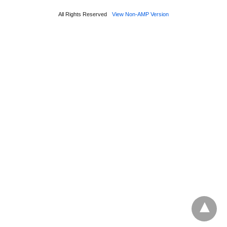
All Rights Reserved
View Non-AMP Version