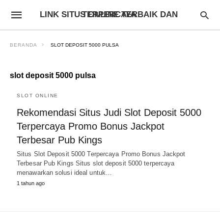
LINK SITUS ONLINE TERBAIK DAN TERPERCAYA
BERANDA
SLOT DEPOSIT 5000 PULSA
slot deposit 5000 pulsa
SLOT ONLINE
Rekomendasi Situs Judi Slot Deposit 5000
Terpercaya Promo Bonus Jackpot
Terbesar Pub Kings
Situs Slot Deposit 5000 Terpercaya Promo Bonus Jackpot
Terbesar Pub Kings Situs slot deposit 5000 terpercaya
menawarkan solusi ideal untuk…
1 tahun ago