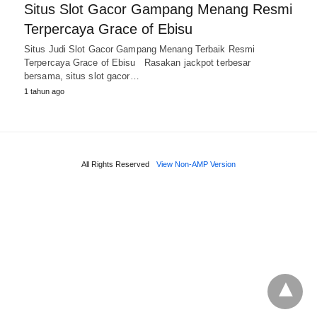
Situs Slot Gacor Gampang Menang Resmi
Terpercaya Grace of Ebisu
Situs Judi Slot Gacor Gampang Menang Terbaik Resmi
Terpercaya Grace of Ebisu Rasakan jackpot terbesar
bersama, situs slot gacor…
1 tahun ago
All Rights Reserved
View Non-AMP Version