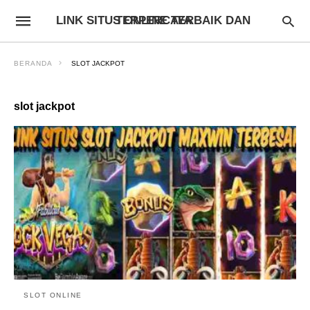
LINK SITUS ONLINE TERBAIK DAN TERPERCAYA
BERANDA
SLOT JACKPOT
slot jackpot
SLOT ONLINE